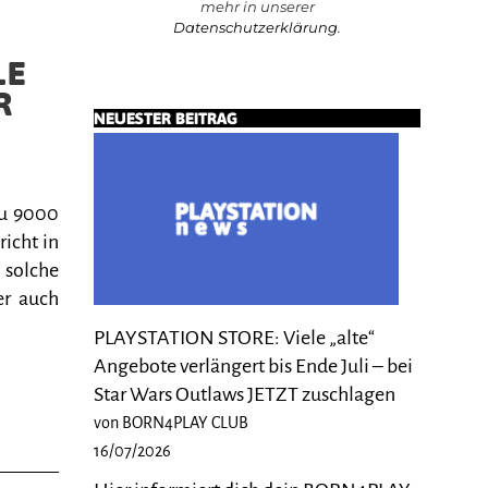
mehr in unserer
Datenschutzerklärung
.
LE
R
NEUESTER BEITRAG
zu 9000
icht in
solche
er auch
PLAYSTATION STORE: Viele „alte“
Angebote verlängert bis Ende Juli – bei
Star Wars Outlaws JETZT zuschlagen
von BORN4PLAY CLUB
16/07/2026