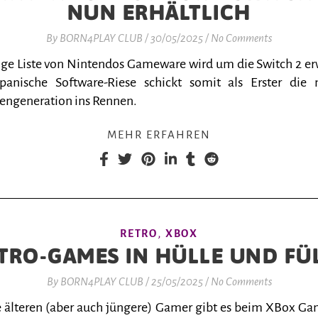
NUN ERHÄLTLICH
By
BORN4PLAY CLUB
/
30/05/2025
/
No Comments
nge Liste von Nintendos Gameware wird um die Switch 2 erw
panische Software-Riese schickt somit als Erster die 
engeneration ins Rennen.
MEHR ERFAHREN
,
RETRO
XBOX
TRO-GAMES IN HÜLLE UND FÜ
By
BORN4PLAY CLUB
/
25/05/2025
/
No Comments
le älteren (aber auch jüngere) Gamer gibt es beim XBox Ga