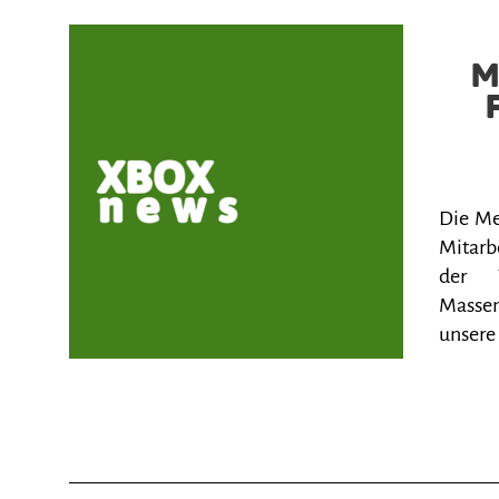
M
Die Me
Mitarb
der T
Massen
unsere