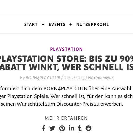
START
EVENTS
NUTZERPROFIL
PLAYSTATION
PLAYSTATION STORE: BIS ZU 90
ABATT WINKT, WER SCHNELL I
By
BORN4PLAY CLUB
/
02/11/2025
/
No Comments
nformiert dich dein BORN4PLAY CLUB über eine Auswahl
er Playstation Spiele. Wer schnell ist, für den kann es sich
 seinen Wunschtitel zum Discounter-Preis zu erwerben.
MEHR ERFAHREN