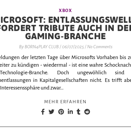
XBOX
ICROSOFT: ENTLASSUNGSWEL
FORDERT TRIBUTE AUCH IN DE
GAMING-BRANCHE
By
BORN4PLAY CLUB
/
06/07/2025
/
No Comments
ldungen der letzten Tage über Microsofts Vorhaben bis 
eiter zu kündigen - wiedermal - ist eine wahre Schocknachr
echnologie-Branche. Doch ungewöhlich sind 
entlassungen in Kapitalgesellschaften nicht. Es trifft ab
 Interessenssphäre und zwar…
MEHR ERFAHREN