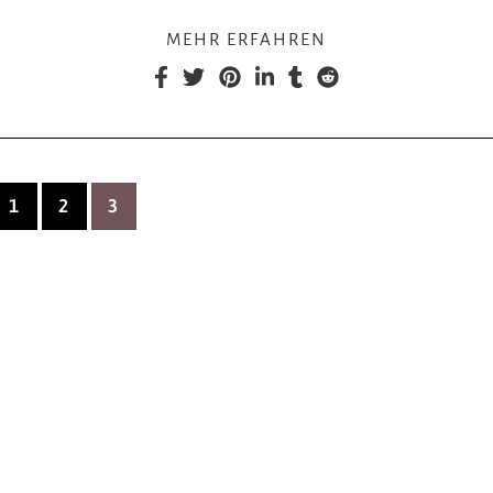
MEHR ERFAHREN
1
2
3