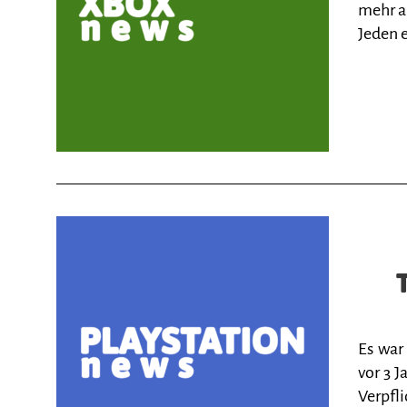
mehr al
Jeden 
Es war
vor 3 
Verpfl