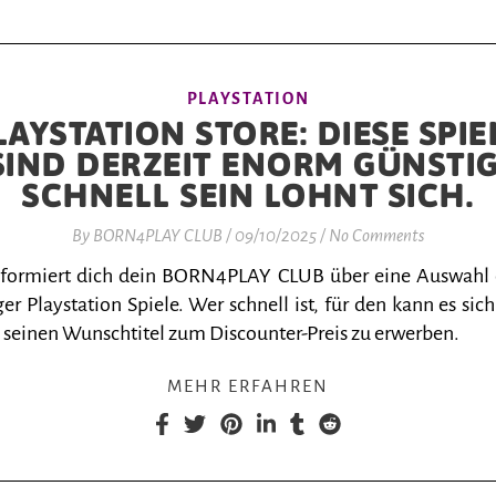
PLAYSTATION
LAYSTATION STORE: DIESE SPIE
SIND DERZEIT ENORM GÜNSTIG
SCHNELL SEIN LOHNT SICH.
By
BORN4PLAY CLUB
/
09/10/2025
/
No Comments
nformiert dich dein BORN4PLAY CLUB über eine Auswahl
er Playstation Spiele. Wer schnell ist, für den kann es sich
 seinen Wunschtitel zum Discounter-Preis zu erwerben.
MEHR ERFAHREN