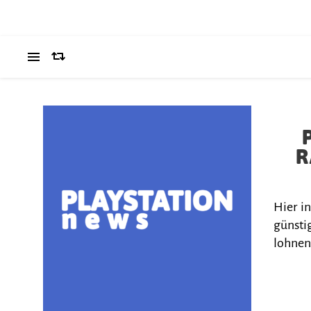
R
Hier i
günstig
lohnen