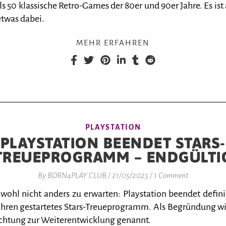
s 50 klassische Retro-Games der 80er und 90er Jahre. Es ist 
etwas dabei.
MEHR ERFAHREN
PLAYSTATION
PLAYSTATION BEENDET STARS-
TREUEPROGRAMM – ENDGÜLTI
By
BORN4PLAY CLUB
/
21/05/2025
/
1 Comment
 wohl nicht anders zu erwarten: Playstation beendet definit
Jahren gestartetes Stars-Treueprogramm. Als Begründung wi
ichtung zur Weiterentwicklung genannt.