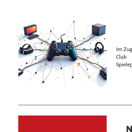
Im Zug
Club 
Spiele
N