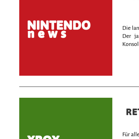
Die la
Der ja
Konsol
RE
Für al