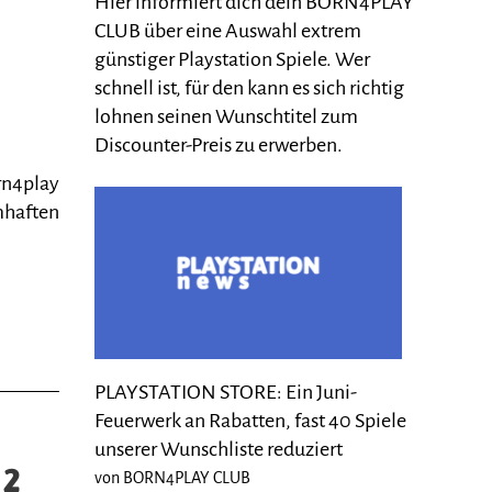
Hier informiert dich dein BORN4PLAY
CLUB über eine Auswahl extrem
günstiger Playstation Spiele. Wer
schnell ist, für den kann es sich richtig
lohnen seinen Wunschtitel zum
Discounter-Preis zu erwerben.
rn4play
haften
PLAYSTATION STORE: Ein Juni-
Feuerwerk an Rabatten, fast 40 Spiele
unserer Wunschliste reduziert
 2
von BORN4PLAY CLUB