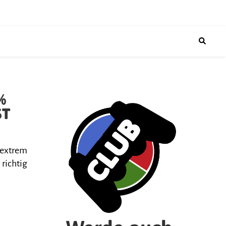
%
ST
 extrem
 richtig