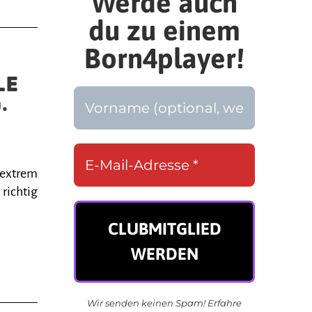
Werde auch
du zu einem
Born4player!
LE
.
 extrem
 richtig
Wir senden keinen Spam! Erfahre