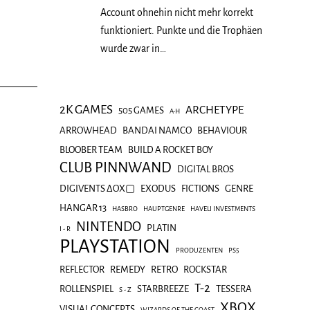
Account ohnehin nicht mehr korrekt
funktioniert. Punkte und die Trophäen
wurde zwar in…
2K GAMES
ARCHETYPE
505 GAMES
A-H
ARROWHEAD
BANDAI NAMCO
BEHAVIOUR
BLOOBER TEAM
BUILD A ROCKET BOY
CLUB PINNWAND
DIGITAL BROS
DIGIVENTS ΔOX▢
EXODUS
FICTIONS
GENRE
HANGAR 13
HASBRO
HAUPTGENRE
HAVELI INVESTMENTS
NINTENDO
PLATIN
I - R
PLAYSTATION
PRODUZENTEN
PS5
REFLECTOR
REMEDY
RETRO
ROCKSTAR
T-2
ROLLENSPIEL
STARBREEZE
TESSERA
S - Z
XBOX
VISUAL CONCEPTS
WIZARDS OF THE COAST