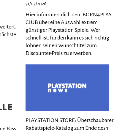
31/05/2026
Hier informiert dich dein BORN4PLAY
CLUB über eine Auswahl extrem
eitert.
günstiger Playstation Spiele. Wer
nächste
schnell ist, für den kann es sich richtig
lohnen seinen Wunschtitel zum
Discounter-Preis zu erwerben.
LLE
PLAYSTATION STORE: Überschaubarer
Rabattspiele-Katalog zum Ende des 1.
me Pass