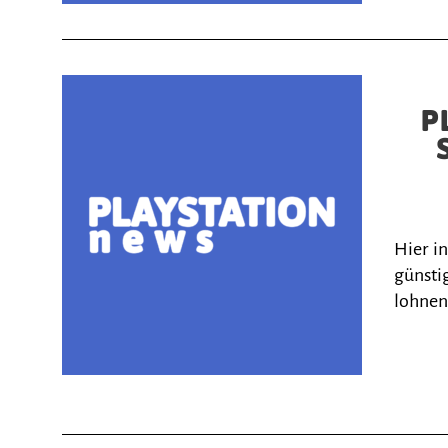
P
Hier i
günstig
lohnen