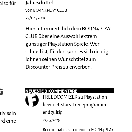
Jahresdrittel
also für
von BORN4PLAY CLUB
27/04/2026
Hier informiert dich dein BORN4PLAY
CLUB über eine Auswahl extrem
günstiger Playstation Spiele. Wer
schnell ist, für den kann es sich richtig
lohnen seinen Wunschtitel zum
Discounter-Preis zu erwerben.
G
NEUESTE 3 KOMMENTARE
FREEDOOMIZER
zu
Playstation
beendet Stars-Treueprogramm –
endgültig
iv sein
rd eine
22/05/2025
Bei mir hat das in meinem BORN4PLAY