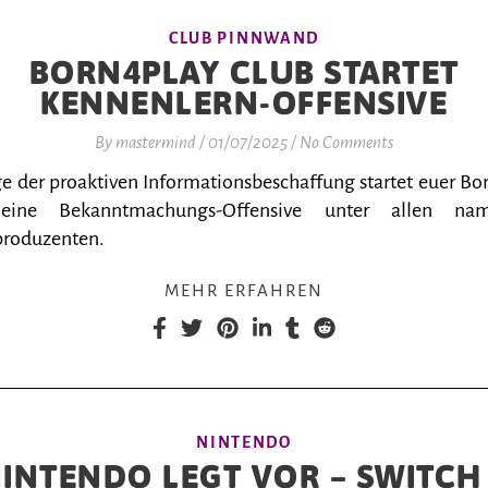
CLUB PINNWAND
BORN4PLAY CLUB STARTET
KENNENLERN-OFFENSIVE
By
mastermind
/
01/07/2025
/
No Comments
e der proaktiven Informationsbeschaffung startet euer Bo
eine Bekanntmachungs-Offensive unter allen nam
produzenten.
MEHR ERFAHREN
NINTENDO
INTENDO LEGT VOR – SWITCH