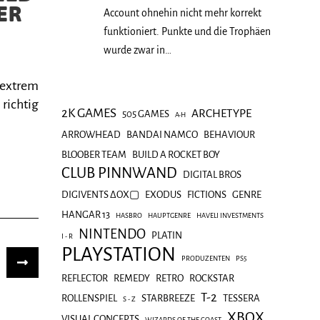
ER
Account ohnehin nicht mehr korrekt
funktioniert. Punkte und die Trophäen
wurde zwar in…
 extrem
 richtig
2K GAMES
ARCHETYPE
505 GAMES
A-H
ARROWHEAD
BANDAI NAMCO
BEHAVIOUR
BLOOBER TEAM
BUILD A ROCKET BOY
CLUB PINNWAND
DIGITAL BROS
DIGIVENTS ΔOX▢
EXODUS
FICTIONS
GENRE
HANGAR 13
HASBRO
HAUPTGENRE
HAVELI INVESTMENTS
NINTENDO
PLATIN
I - R
PLAYSTATION
PRODUZENTEN
PS5
REFLECTOR
REMEDY
RETRO
ROCKSTAR
T-2
ROLLENSPIEL
STARBREEZE
TESSERA
S - Z
XBOX
VISUAL CONCEPTS
WIZARDS OF THE COAST