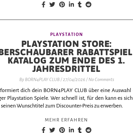
PLAYSTATION
PLAYSTATION STORE:
BERSCHAUBARER RABATTSPIEL
KATALOG ZUM ENDE DES 1.
JAHRESDRITTEL
By
BORN4PLAY CLUB
/
27/04/2026
/
No Comments
nformiert dich dein BORN4PLAY CLUB über eine Auswahl
er Playstation Spiele. Wer schnell ist, für den kann es sich
 seinen Wunschtitel zum Discounter-Preis zu erwerben.
MEHR ERFAHREN