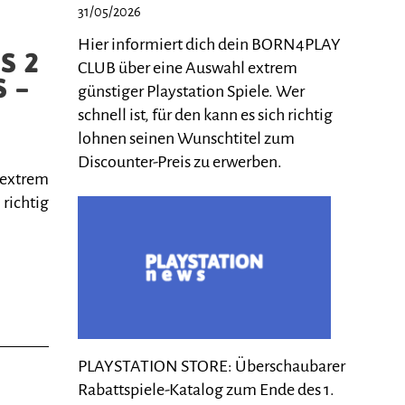
31/05/2026
Hier informiert dich dein BORN4PLAY
S 2
CLUB über eine Auswahl extrem
S –
günstiger Playstation Spiele. Wer
schnell ist, für den kann es sich richtig
lohnen seinen Wunschtitel zum
Discounter-Preis zu erwerben.
 extrem
 richtig
PLAYSTATION STORE: Überschaubarer
Rabattspiele-Katalog zum Ende des 1.