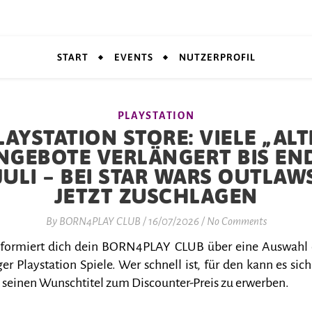
START
EVENTS
NUTZERPROFIL
PLAYSTATION
LAYSTATION STORE: VIELE „ALT
NGEBOTE VERLÄNGERT BIS EN
JULI – BEI STAR WARS OUTLAW
JETZT ZUSCHLAGEN
By
BORN4PLAY CLUB
/
16/07/2026
/
No Comments
nformiert dich dein BORN4PLAY CLUB über eine Auswahl
er Playstation Spiele. Wer schnell ist, für den kann es sich
 seinen Wunschtitel zum Discounter-Preis zu erwerben.