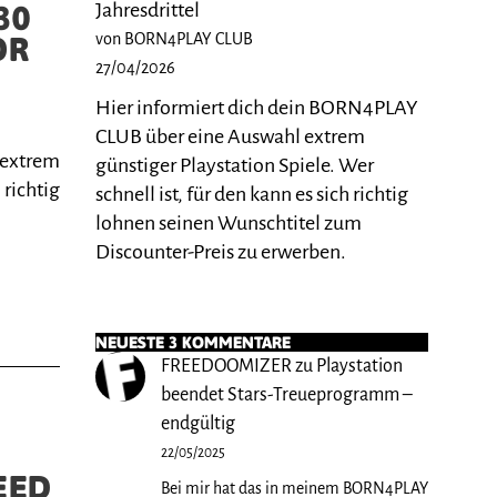
30
Jahresdrittel
OR
von BORN4PLAY CLUB
27/04/2026
Hier informiert dich dein BORN4PLAY
CLUB über eine Auswahl extrem
 extrem
günstiger Playstation Spiele. Wer
 richtig
schnell ist, für den kann es sich richtig
lohnen seinen Wunschtitel zum
Discounter-Preis zu erwerben.
NEUESTE 3 KOMMENTARE
FREEDOOMIZER
zu
Playstation
beendet Stars-Treueprogramm –
endgültig
22/05/2025
EED
Bei mir hat das in meinem BORN4PLAY