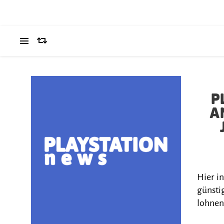
P
A
Hier i
günstig
lohnen