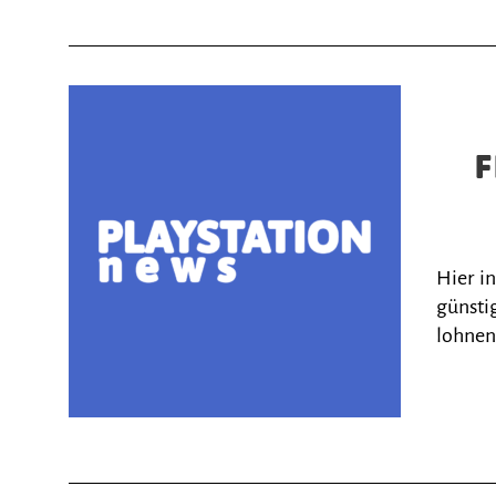
F
Hier i
günstig
lohnen