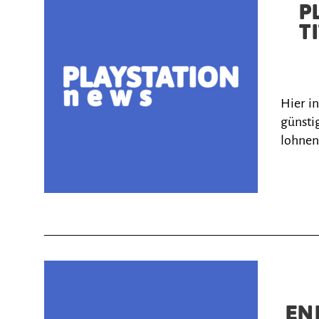
P
T
Hier i
günstig
lohnen
EN