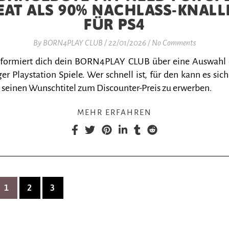
EAT ALS 90% NACHLASS-KNALL
FÜR PS4
By
BORN4PLAY CLUB
/
22/01/2026
/
No Comments
nformiert dich dein BORN4PLAY CLUB über eine Auswahl
er Playstation Spiele. Wer schnell ist, für den kann es sich
 seinen Wunschtitel zum Discounter-Preis zu erwerben.
MEHR ERFAHREN
1
2
3