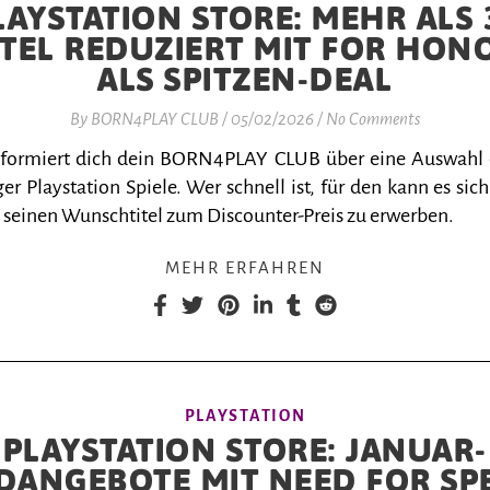
LAYSTATION STORE: MEHR ALS 
ITEL REDUZIERT MIT FOR HON
ALS SPITZEN-DEAL
By
BORN4PLAY CLUB
/
05/02/2026
/
No Comments
nformiert dich dein BORN4PLAY CLUB über eine Auswahl
er Playstation Spiele. Wer schnell ist, für den kann es sich
 seinen Wunschtitel zum Discounter-Preis zu erwerben.
MEHR ERFAHREN
PLAYSTATION
PLAYSTATION STORE: JANUAR-
DANGEBOTE MIT NEED FOR SP