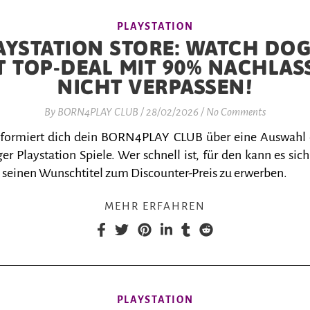
PLAYSTATION
AYSTATION STORE: WATCH DOG
T TOP-DEAL MIT 90% NACHLAS
NICHT VERPASSEN!
By
BORN4PLAY CLUB
/
28/02/2026
/
No Comments
nformiert dich dein BORN4PLAY CLUB über eine Auswahl
er Playstation Spiele. Wer schnell ist, für den kann es sich
 seinen Wunschtitel zum Discounter-Preis zu erwerben.
MEHR ERFAHREN
PLAYSTATION