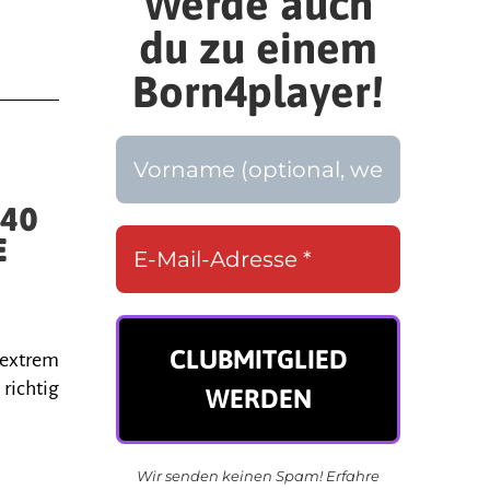
Werde auch
du zu einem
Born4player!
-
 40
E
 extrem
 richtig
Wir senden keinen Spam! Erfahre