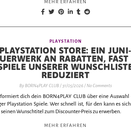
MEHR ERFAHREN
PLAYSTATION
PLAYSTATION STORE: EIN JUNI
UERWERK AN RABATTEN, FAST
SPIELE UNSERER WUNSCHLIST
REDUZIERT
By
BORN4PLAY CLUB
/
31/05/2026
/
No Comments
nformiert dich dein BORN4PLAY CLUB über eine Auswahl
er Playstation Spiele. Wer schnell ist, für den kann es sich
 seinen Wunschtitel zum Discounter-Preis zu erwerben.
MEHR ERFAHREN