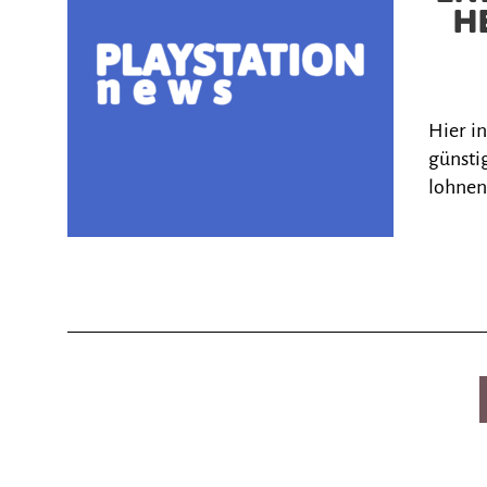
H
Hier i
günstig
lohnen