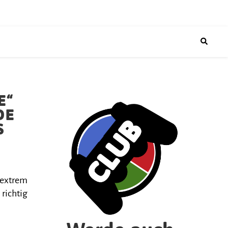
E“
DE
S
 extrem
 richtig