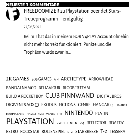
NEUESTE 3 KOMMENTARE
FREEDOOMIZER
zu
Playstation beendet Stars-
Treueprogramm – endgültig
22/05/2025
Bei mir hat das in meinem BORN4PLAY Account ohnehin
nicht mehr korrekt funktioniert. Punkte und die
Trophäen wurde zwar in…
2K GAMES
ARCHETYPE
505 GAMES
ARROWHEAD
A-H
BANDAI NAMCO
BEHAVIOUR
BLOOBER TEAM
CLUB PINNWAND
BUILD A ROCKET BOY
DIGITAL BROS
DIGIVENTS ΔOX▢
EXODUS
FICTIONS
GENRE
HANGAR 13
HASBRO
NINTENDO
PLATIN
HAUPTGENRE
HAVELI INVESTMENTS
I - R
PLAYSTATION
REFLECTOR
REMEDY
PRODUZENTEN
PS5
T-2
RETRO
ROCKSTAR
ROLLENSPIEL
STARBREEZE
TESSERA
S - Z