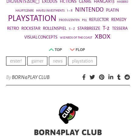
DIGIVENTS ΔOX▢
EXODUS
FICTIONS
GENRE
HANGAR 13
HASBRO
NINTENDO
PLATIN
HAUPTGENRE
HAVELI INVESTMENTS
I – R
PLAYSTATION
REFLECTOR
REMEDY
PRODUZENTEN
PS5
T-2
RETRO
ROCKSTAR
ROLLENSPIEL
STARBREEZE
TESSERA
S – Z
XBOX
VISUAL CONCEPTS
WIZARDS OF THE COAST
TOP
FLOP
erster!
gamer
news
playstation
By
BORN4PLAY CLUB
BORN4PLAY CLUB