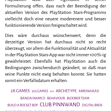
Formulierung offen, dass nach der Beendigung der
aktuellen Version des PlayStation Stars-Programms
vielleicht doch eine neuere moderenere und besser
funktionierende Version freigeschaltet wird.
Dies wäre durchaus wünschenwert, denn die
derzeitige Version hat durchaus nicht so recht
überzeugt, vor allem die Funktionalität und Aktualität
in der PlayStation Stars-App war nicht immer 100%-ig
gewährleistet. Ebenfalls hat PlayStation auch die
Bedingungen zwischendurch geändert, so daß man
seine Punkte nicht ewig behalten konnte. Sie hatten
somit ein Verfallsdatum erhalten.
2K GAMES
ARCHETYPE
505 GAMES
ARROWHEAD
A-H
BANDAI NAMCO
BEHAVIOUR
BLOOBER TEAM
CLUB PINNWAND
BUILD A ROCKET BOY
DIGITAL BROS