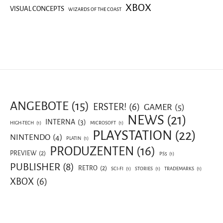
XBOX
VISUAL CONCEPTS
WIZARDS OF THE COAST
ANGEBOTE
(15)
ERSTER!
(6)
GAMER
(5)
NEWS
(21)
INTERNA
(3)
HIGH-TECH
(1)
MICROSOFT
(1)
PLAYSTATION
(22)
NINTENDO
(4)
PLATIN
(1)
PRODUZENTEN
(16)
PREVIEW
(2)
PS5
(1)
PUBLISHER
(8)
RETRO
(2)
SCI-FI
(1)
STORIES
(1)
TRADEMARKS
(1)
XBOX
(6)