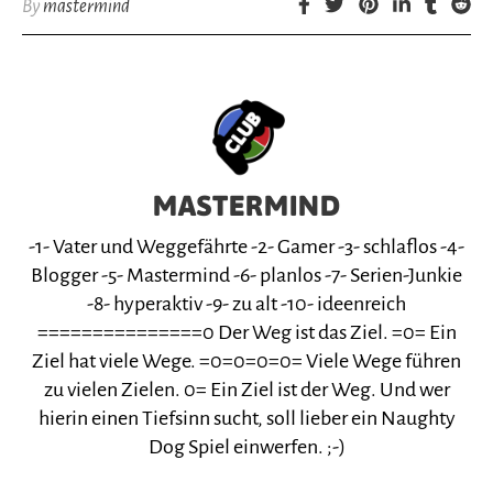
By
mastermind
MASTERMIND
-1- Vater und Weggefährte -2- Gamer -3- schlaflos -4-
Blogger -5- Mastermind -6- planlos -7- Serien-Junkie
-8- hyperaktiv -9- zu alt -10- ideenreich
===============0 Der Weg ist das Ziel. =0= Ein
Ziel hat viele Wege. =0=0=0=0= Viele Wege führen
zu vielen Zielen. 0= Ein Ziel ist der Weg. Und wer
hierin einen Tiefsinn sucht, soll lieber ein Naughty
Dog Spiel einwerfen. ;-)