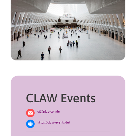
CLAW Events
oj@play-con.de
https://claw-events.de/