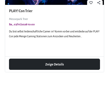
favorite_border
share
PLAY! Con Trier
Messepark Trier
Sa., 07/11/2026 10:00
Du bist selbst leidenschaftliche Gamer:in? Komm vorbei und entdecke auf der PLAY!
Con jede Menge Gaming Stationen zum Anzocken und Neuheiten…
Zeige Details