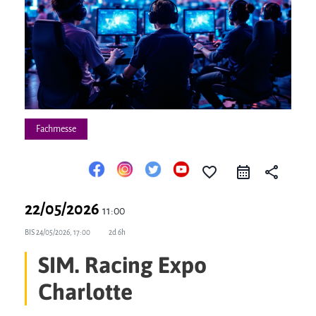
Fachmesse
favorite_border
share
22/05/2026
11:00
BIS
24/05/2026, 17:00
2d 6h
SIM. Racing Expo
Charlotte