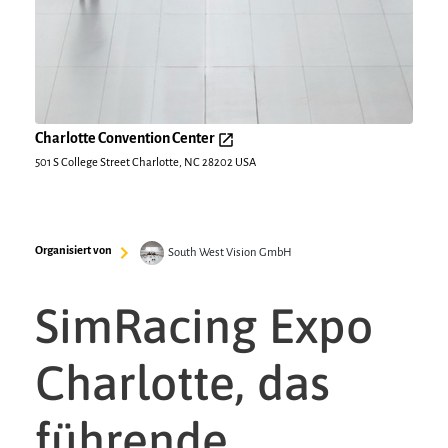
Charlotte Convention Center
501 S College Street Charlotte, NC 28202 USA
Organisiert von
South West Vision GmbH
SimRacing Expo
Charlotte, das
führende