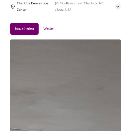
Charlotte Convention
501 S College Street, Charlotte, NC
Center
28202, USA
Einzelheiten
Wetter